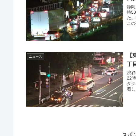
静岡
時5
た。
この
【
ニュース
丁目
渋谷
22
タク
着し
スポ