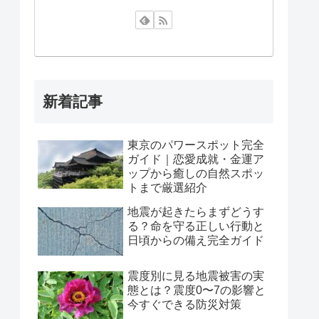
新着記事
東京のパワースポット完全
ガイド｜恋愛成就・金運ア
ップから癒しの自然スポッ
トまで厳選紹介
地震が起きたらまずどうす
る？命を守る正しい行動と
日頃からの備え完全ガイド
震度別に見る地震被害の実
態とは？震度0〜7の影響と
今すぐできる防災対策