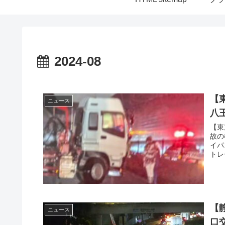
2024-08
【
ニュース
八王
【東
故の
イパ
トレ
【
ニュース
口交