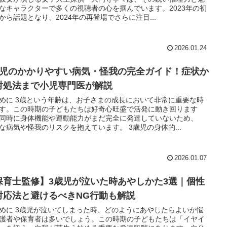
なキャラクターで多くの視聴者の心を掴んでいます。2023年の初
から話題となり、2024年の再登場でさらに注目...
2026.01.24
歳児のかかりやすい病気・怪我の完全ガイド！症状か
対処法まで小児専門医が解説
めに 3歳という年齢は、お子さまの成長において非常に重要な時
す。この時期の子どもたちは好奇心旺盛で活発に動き回ります
同時に身体機能や運動能力がまだ完全に発達していないため、
な病気や怪我のリスクを抱えています。 3歳児の身体的...
2026.01.07
保育士監修】3歳児が泣いた時あやしかた3選｜個性
対応法と避けるべきNG行動も解説
めに 3歳児が泣いてしまった時、どのようにあやしたらよいか悩
護者や保育者は多いでしょう。この時期の子どもたちは「イヤイ