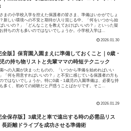
き
さまの小学校入学を控えた保護者の皆さま、準備はいかがでしょ
？新しい環境への不安と期待が入り混じる中、「何をいつから始
ばいいの？」「どんなことを教えておけばいいの？」といった疑
お持ちの方も多いのではないでしょうか。小学校入学は...
2026.01.30
完全版】保育園入園まえに準備しておくこと｜0歳・
歳児の持ち物リストと先輩ママの時短テクニック
園への入園が決まったものの、「いつから準備を始めればいい
」「何を用意すればいいの？」と不安に感じている保護者の方も
のではないでしょうか。特に0歳・1歳児の入園準備は、必要な持
も多く、初めての経験だと戸惑うことばかりです。そこ...
2026.01.29
完全保存版】3歳児と車で遠出する時の必需品リス
！長距離ドライブを成功させる準備術