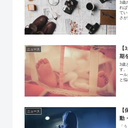
3歳
れば
てい
さが
【
ニュース
期
3歳
す。
ール
と悩
【
ニュース
動
「う