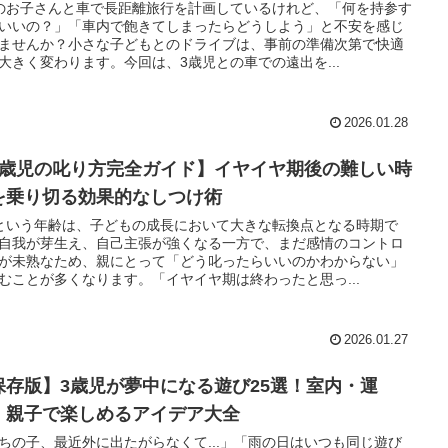
のお子さんと車で長距離旅行を計画しているけれど、「何を持参す
いいの？」「車内で飽きてしまったらどうしよう」と不安を感じ
ませんか？小さな子どもとのドライブは、事前の準備次第で快適
大きく変わります。今回は、3歳児との車での遠出を...
2026.01.28
3歳児の叱り方完全ガイド】イヤイヤ期後の難しい時
を乗り切る効果的なしつけ術
という年齢は、子どもの成長において大きな転換点となる時期で
自我が芽生え、自己主張が強くなる一方で、まだ感情のコントロ
が未熟なため、親にとって「どう叱ったらいいのかわからない」
むことが多くなります。「イヤイヤ期は終わったと思っ...
2026.01.27
保存版】3歳児が夢中になる遊び25選！室内・運
・親子で楽しめるアイデア大全
ちの子、最近外に出たがらなくて...」「雨の日はいつも同じ遊び