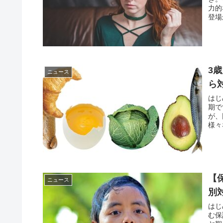
力的
登場
3
ニュース
ら
はじ
期で
が、
様々
【
ニュース
別
はじ
む保