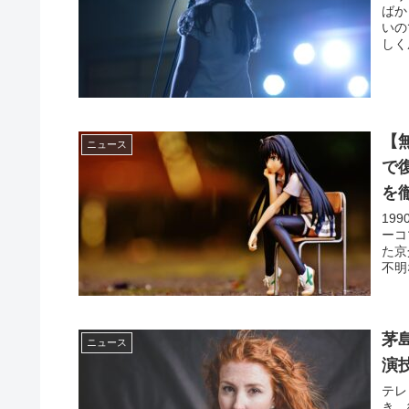
ばか
いの
しく
【
ニュース
で
を
19
ーコ
た京
不明
茅
ニュース
演
テレ
き。