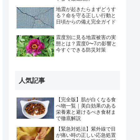
地震が起きたらまずどうす
る？命を守る正しい行動と
日頃からの備え完全ガイド
震度別に見る地震被害の実
態とは？震度0〜7の影響と
今すぐできる防災対策
人気記事
【完全版】肌が白くなる食
べ物一覧｜美白効果のある
栄養素と避けるべき食材ま
で徹底解説
【緊急対処法】紫外線で目
が痛い時の正しい応急処置