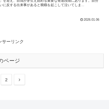
」を迎え、自我が芽生え始める重要な発達段階にあります。自分
いに反する出来事があると癇癪を起こして泣いてしま...
2026.01.06
ンサーリンク
のページ
次
2
へ