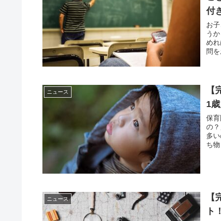
付
お子
うか
めれ
問を
【
ニュース
1
保育
の？
多い
ち物
【
ニュース
ト