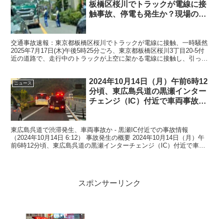
板橋区桜川でトラックが電線に接
触事故、停電も発生か？現場の状
況・渋滞情報まとめ
交通事故速報：東京都板橋区桜川でトラックが電線に接触、一時騒然
2025年7月17日(木)午後5時25分ごろ、東京都板橋区桜川3丁目20-5付
近の道路で、走行中のトラックが上空に架かる電線に接触し、引っか
ける事故が発生しました。この事故によ...
2024年10月14日（月）午前6時12
ニュース
分頃、東広島呉道の黒瀬インター
チェンジ（IC）付近で車両事故が
発生
東広島呉道で渋滞発生、車両事故か - 黒瀬IC付近での事故情報
（2024年10月14日 6:12） 事故発生の概要 2024年10月14日（月）午
前6時12分頃、東広島呉道の黒瀬インターチェンジ（IC）付近で車両
事故が発生し、渋滞が生じてい...
スポンサーリンク