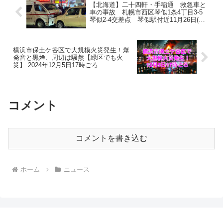
【北海道】二十四軒・手稲通 救急車と
車の事故 札幌市西区琴似1条4丁目3-5
琴似2-4交差点 琴似駅付近11月26日(火)
21:42
横浜市保土ケ谷区で大規模火災発生！爆
発音と黒煙、周辺は騒然【緑区でも火
災】 2024年12月5日17時ごろ
コメント
コメントを書き込む
ホーム
ニュース