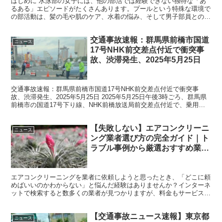
はじめに 水泳部の女子には、他の部活では経験できない独特な「あ
るある」エピソードがたくさんあります。プールという特殊な環境で
の部活動は、髪の毛や肌のケア、水着の悩み、そして男子部員との関
係性など、様々な課題や面白い体験を生み出しています。 ...
交通事故速報：群馬県前橋市国道
ニュース
17号NHK前交差点付近で衝突事
故、渋滞発生、2025年5月25日
交通事故速報：群馬県前橋市国道17号NHK前交差点付近で衝突事
故、渋滞発生、2025年5月25日 2025年5月25日午後3時ごろ、群馬県
前橋市の国道17号下り線、NHK前橋放送局前交差点付近で、乗用車
同士の衝突事故が発生しました。この交通...
【失敗しない】エアコンクリーニ
ニュース
ング業者選び方の完全ガイド｜ト
ラブル事例から厳選おすすめ業者
まで徹底解説
エアコンクリーニングを業者に依頼しようと思ったとき、「どこに頼
めばいいのかわからない」と悩んだ経験はありませんか？インターネ
ットで検索すると数多くの業者が見つかりますが、料金もサービス内
容もさまざまで、どれが本当に信頼できるのか判断するのは...
【交通事故ニュース速報】東京都
ニュース