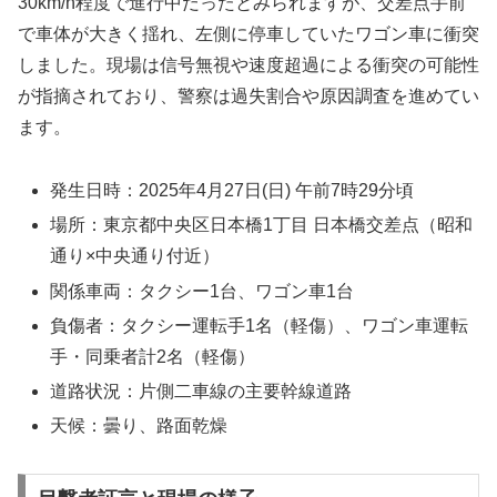
30km/h程度で進行中だったとみられますが、交差点手前
で車体が大きく揺れ、左側に停車していたワゴン車に衝突
しました。現場は信号無視や速度超過による衝突の可能性
が指摘されており、警察は過失割合や原因調査を進めてい
ます。
発生日時：2025年4月27日(日) 午前7時29分頃
場所：東京都中央区日本橋1丁目 日本橋交差点（昭和
通り×中央通り付近）
関係車両：タクシー1台、ワゴン車1台
負傷者：タクシー運転手1名（軽傷）、ワゴン車運転
手・同乗者計2名（軽傷）
道路状況：片側二車線の主要幹線道路
天候：曇り、路面乾燥