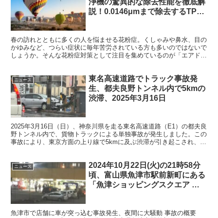
浄機の驚異的な除去性能を徹底解
説！0.0146μmまで除去するTPA
フィルター技術とは
春の訪れとともに多くの人を悩ませる花粉症。くしゃみや鼻水、目の
かゆみなど、つらい症状に毎年苦労されている方も多いのではないで
しょうか。そんな花粉症対策として注目を集めているのが「エアドッ
グ」です。一般的な空気清浄機とは一線を画す革新的なTP...
東名高速道路でトラック事故発
ニュース
生、都夫良野トンネル内で5kmの
渋滞、2025年3月16日
2025年3月16日（日）、神奈川県を走る東名高速道路（E1）の都夫良
野トンネル内で、貨物トラックによる単独事故が発生しました。この
事故により、東京方面の上り線で5kmに及ぶ渋滞が引き起こされ、多
くのドライバーに影響を与えています。東名高速...
2024年10月22日(火)の21時58分
ニュース
頃、富山県魚津市駅前新町にある
「魚津ショッピングスクエア サ
ンプラザ」に車が突っ込む事故が
発生
魚津市で店舗に車が突っ込む事故発生、夜間に大騒動 事故の概要