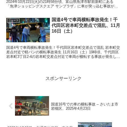
2024年10月22日(火)の21時58分頃、富山県魚津市駅前新町にある
「魚津ショッピングスクエア サンプラザ」に車が突っ込む事故が発
生しました。現場はショッピングモールの一部店...
国道4号で車両横転事故発生！千
ニュース
代田区岩本町交差点で混乱、11月
16日（土）
国道4号で車両横転事故発生！千代田区岩本町交差点で混乱 岩本町交
差点付近で軽バンの横転事故発生 11月16日（土）19時頃、千代田区
岩本町3丁目2-4の岩本町交差点付近で車両が横転する事故が発生しま
した。現場は国道4号に位置し、靖国通りと昭...
スポンサーリンク
国道16号での車の横転事故 – さいたま市
岩槻区、2025年4月23日