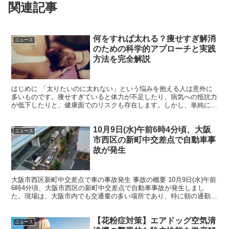
関連記事
何をすれば太れる？痩せすぎ解消
ニュース
のための科学的アプローチと実践
方法を完全解説
はじめに 「太りたいのに太れない」という悩みを抱える人は意外に
多いものです。痩せすぎていると体力が不足したり、病気への抵抗力
が低下したりと、健康面でのリスクも存在します。しかし、単純に食
べる量を増やせば良いというわけではありません。健康的に...
10月9日(水)午前6時4分頃、大阪
ニュース
市西区の新町中交差点で自動車事
故が発生
大阪市西区新町中交差点で車の事故発生 事故の概要 10月9日(水)午前
6時4分頃、大阪市西区の新町中交差点で自動車事故が発生しまし
た。現場は、大阪市内でも交通量の多い場所であり、特に朝の通勤時
間帯に多くの車両が行き交うエリアです。事故の詳細...
【花粉症対策】エアドッグ空気清
ニュース