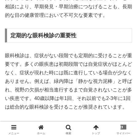
相談により、早期発見・早期治療につなげることも、長期
的な目の健康管理において不可欠な要素です。
定期的な眼科検診の重要性
眼科検診は、症状がない段階でも定期的に受けることが重
要です。多くの眼疾患は初期段階では自覚症状がほとんど
なく、症状が現れた時には既に進行している場合が少なく
ありません。例えば、緑内障は「静かな視力泥棒」と呼ば
れ、視野の欠損が相当進行するまで自覚されないことが多
い疾患です。40歳以降は年1回、それ以前でも2-3年に1回
は総合的な眼科検診を受けることが推奨されています。
眼科検診では、視力測定や眼圧測定に加えて、眼底検査や
視野検査など、様々な検査が行われます。これらの検査に
メニュー
ホーム
検索
トップ
サイドバー