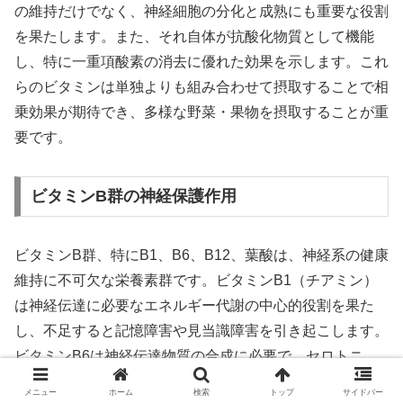
の維持だけでなく、神経細胞の分化と成熟にも重要な役割
を果たします。また、それ自体が抗酸化物質として機能
し、特に一重項酸素の消去に優れた効果を示します。これ
らのビタミンは単独よりも組み合わせて摂取することで相
乗効果が期待でき、多様な野菜・果物を摂取することが重
要です。
ビタミンB群の神経保護作用
ビタミンB群、特にB1、B6、B12、葉酸は、神経系の健康
維持に不可欠な栄養素群です。ビタミンB1（チアミン）
は神経伝達に必要なエネルギー代謝の中心的役割を果た
し、不足すると記憶障害や見当識障害を引き起こします。
ビタミンB6は神経伝達物質の合成に必要で、セロトニ
ン、ドーパミン、GABAなどの産生に関与します。
メニュー
ホーム
検索
トップ
サイドバー