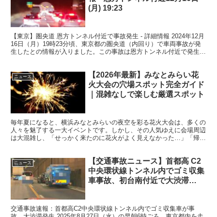
(月) 19:23
【東京】圏央道 恩方トンネル付近で事故発生 - 詳細情報 2024年12月
16日（月）19時23分頃、東京都の圏央道（内回り）で車両事故が発
生したとの情報が入りました。この事故は恩方トンネル付近で発生
し、現在現場の詳細や交通状況が注目されて...
【2026年最新】みなとみらい花
ニュース
火大会の穴場スポット完全ガイド
｜混雑なしで楽しむ厳選スポット
毎年夏になると、横浜みなとみらいの夜空を彩る花火大会は、多くの
人々を魅了する一大イベントです。しかし、その人気ゆえに会場周辺
は大混雑し、「せっかく来たのに花火がよく見えなかった…」「帰り
道が大変だった…」と感じた経験をお持ちの方も多いのでは...
【交通事故ニュース】首都高 C2
ニュース
中央環状線トンネル内でゴミ収集
車事故、初台南付近で大渋滞
（2025年8月27日）
交通事故速報：首都高C2中央環状線トンネル内でゴミ収集車が事
故、大渋滞発生 2025年8月27日（水）の早朝6時ごろ、東京都内を走