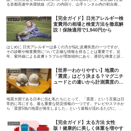
る首都高速中央環状線（C2）の内回り、山手トンネル内の初台南出
入口付近で、ゴミ収集車と乗用車が絡む交通事故が発...
【完全ガイド】日光アレルギー検
ニュース
査費用の相場と検査方法を徹底解
説！保険適用で1,940円から
はじめに 日光アレルギーは多くの方が悩む皮膚疾患の一つですが、
その診断や検査費用について正確な情報を得ることは重要です。近
年、紫外線による皮膚トラブルが増加傾向にあり、適切な検査と診断
が求められています。 日光アレルギーとは 日光アレルギー...
【世界一わかりやすい】地震の
ニュース
「震度」はどう決まる？マグニチ
ュードとの違いから計測震度の仕
組みまで徹底解説！
地震大国である日本に住む私たちにとって、「震度」という言葉は日
常的に耳にする、最も重要な防災情報の一つです。テレビやスマホか
ら「震度5強の地震が発生しました」という速報が流れるたびに、私
たちは身構え、行動を決定します。 しかし、この「震度」...
【完全ガイド】太る方法 女性
ニュース
版！健康的に美しく体重を増やす