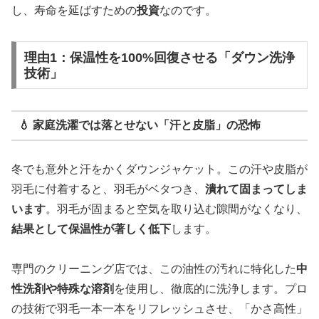
し、寿命を延ばすための
投資
なのです。
理由1：保温性を100%回復させる「ダウン洗浄
技術」
💧 家庭洗濯では落とせない「汗と皮脂」の恐怖
冬でも意外と汗をかくダウンジャケット。この汗や皮脂が
羽毛に付着すると、羽毛がベタつき、
潰れて固まってしま
います
。羽毛が固まると空気を取り込む隙間がなくなり、
結果として保温性が著しく低下
します。
専門のクリーニング店では、この油性の汚れに特化した
中
性洗剤や特殊な溶剤
を使用し、徹底的に洗浄します。プロ
の技術で羽毛一本一本をリフレッシュさせ、「かさ高性」