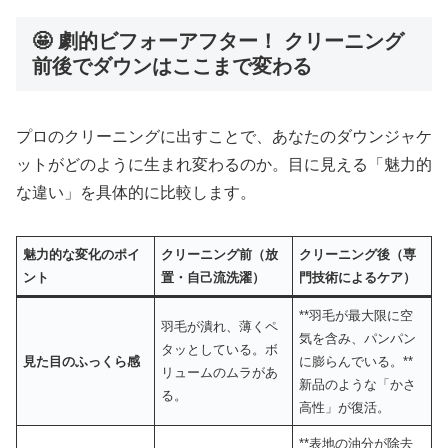
🤩 劇的ビフォーアフター！ クリーニング
前後でダウンはここまで変わる
プロのクリーニングに出すことで、あなたのダウンジャケ
ットがどのように生まれ変わるのか。目に見える「魅力的
な違い」を具体的に比較します。
魅力的な変化のポイ
クリーニング前（放
クリーニング後（専
ント
置・自己流洗濯）
門技術によるケア）
**羽毛が最大限に空
羽毛が潰れ、薄くペ
気を含み、パンパン
タッとしている。ボ
見た目のふっくら感
に膨らんでいる。**
リュームのムラがあ
新品のような「かさ
る。
高性」が復活。
**表地の油分が除去