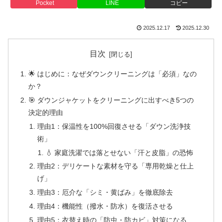
Pocket
LINE
コピー
2025.12.17
2025.12.30
目次
🌟 はじめに：なぜダウンクリーニングは「必須」なの
か？
🎯 ダウンジャケットをクリーニングに出すべき5つの
決定的理由
理由1：保温性を100%回復させる「ダウン洗浄技
術」
💧 家庭洗濯では落とせない「汗と皮脂」の恐怖
理由2：デリケートな素材を守る「専用乾燥と仕上
げ」
理由3：厄介な「シミ・黄ばみ」を徹底除去
理由4：機能性（撥水・防水）を復活させる
理由5：衣替え時の「防虫・防カビ」対策になる