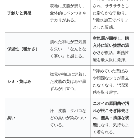
表地に皮脂が残り、
され、サラサラとし
手触りと質感
全体的にベタつきや
た滑らかな手触り。
テカリがある。
**撥水加工でパリッ
とした質感。
空気層が回復し、購
潰れた羽毛が空気層
入時に近い抜群の温
保温性（暖かさ）
を失い、「なんとな
かさ
が復活。断熱性
く寒い」と感じる。
能を最大限に発揮。
**諦めていた黄ばみ
襟元や袖口に定着し
や頑固なシミが目立
シミ・黄ばみ
た皮脂の黄ばみや黒
たなくなり、**清潔
ずみが目立つ。
感を取り戻す。
ニオイの原因菌や汚
汗、皮脂、タバコな
れが根こそぎ除去さ
臭い
どの臭いが染みつい
れ、無臭・清潔な状
ている。
態
になり、気持ちよ
く着られる。