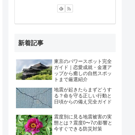
新着記事
東京のパワースポット完全
ガイド｜恋愛成就・金運ア
ップから癒しの自然スポッ
トまで厳選紹介
地震が起きたらまずどうす
る？命を守る正しい行動と
日頃からの備え完全ガイド
震度別に見る地震被害の実
態とは？震度0〜7の影響と
今すぐできる防災対策