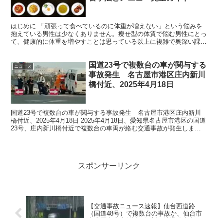
はじめに 「頑張って食べているのに体重が増えない」という悩みを
抱えている男性は少なくありません。痩せ型の体質で悩む男性にとっ
て、健康的に体重を増やすことは思っている以上に複雑で奥深い課題
です。単純にカロリーを多く摂取すれば良いというわけでは...
国道23号で複数台の車が関与する
ニュース
事故発生 名古屋市港区庄内新川
橋付近、2025年4月18日
国道23号で複数台の車が関与する事故発生 名古屋市港区庄内新川
橋付近、2025年4月18日 2025年4月18日、愛知県名古屋市港区の国道
23号、庄内新川橋付近で複数台の車両が絡む交通事故が発生しまし
た。この事故は、地元の交通安全に対する意...
スポンサーリンク
【交通事故ニュース速報】仙台西道路
（国道48号）で複数台の事故か、仙台市