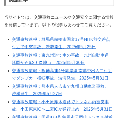
当サイトでは、交通事故ニュースや交通安全に関する情報
を発信しています。以下の記事もあわせてご覧ください。
交通事故速報：群馬県前橋市国道17号NHK前交差点
付近で衝突事故、渋滞発生、2025年5月25日
交通事故速報：東九州道で車の事故、九州自動車道
延岡から6.2キロ地点、2025年5月30日
交通事故速報：阪神高速4号湾岸線 南港中出入口付近
でダンプカー横転事故、渋滞発生、2025年5月31日
交通事故速報：熊本県人吉市で九州自動車道事故、
渋滞発生、2025年5月27日
交通事故速報：小田原厚木道路でトンネル内衝突事
故、小田原東IC〜二宮ICが通行止め、2025年5月31日
交通事故速報：国道478号 亀岡市天岡山トンネル付近