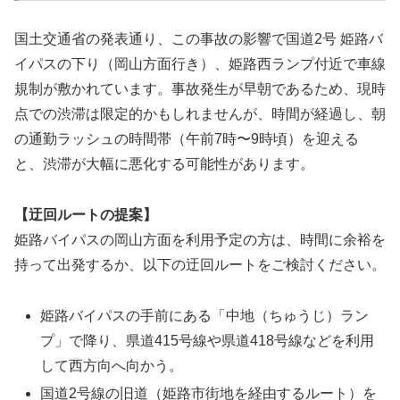
国土交通省の発表通り、この事故の影響で国道2号 姫路バ
イパスの下り（岡山方面行き）、姫路西ランプ付近で車線
規制が敷かれています。事故発生が早朝であるため、現時
点での渋滞は限定的かもしれませんが、時間が経過し、朝
の通勤ラッシュの時間帯（午前7時〜9時頃）を迎える
と、渋滞が大幅に悪化する可能性があります。
【迂回ルートの提案】
姫路バイパスの岡山方面を利用予定の方は、時間に余裕を
持って出発するか、以下の迂回ルートをご検討ください。
姫路バイパスの手前にある「中地（ちゅうじ）ラン
プ」で降り、県道415号線や県道418号線などを利用
して西方向へ向かう。
国道2号線の旧道（姫路市街地を経由するルート）を