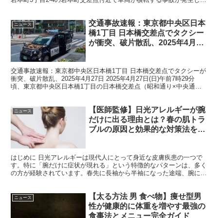
した。現場は国道4号に位置し、靖国通りと昭...
交通事故速報：東京都中央区日本
ニュース
橋1丁目 日本橋交差点でタクシー
が衝突、破片散乱、2025年4月27
日
交通事故速報：東京都中央区日本橋1丁目 日本橋交差点でタクシーが
衝突、破片散乱、2025年4月27日 2025年4月27日(日)午前7時29分
頃、東京都中央区日本橋1丁目の日本橋交差点（昭和通り×中央通
り）で、営業中のタクシーが横断歩道付近...
【医師監修】日光アレルギーが腕
ニュース
だけに出る理由とは？春の肌トラ
ブルの原因と効果的な対策法を徹
底解説
はじめに 日光アレルギーは現代人にとって身近な皮膚疾患の一つで
す。特に「腕だけに症状が現れる」という特徴的なパターンは、多く
の方が経験されています。春先に長袖から半袖になった途端、腕に赤
いブツブツができて困った経験はありませんか？この記事で...
【太る方法 男 食べ物】痩せ型男
ニュース
性が健康的に体重を増やす最強の
食事法とメニュー完全ガイド