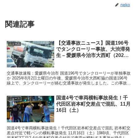
neko
関連記事
【交通事故ニュース】国道196号
ニュース
でタンクローリー事故、大渋滞発
生 – 愛媛県今治市大西町（2025
年8月2日）
交通事故速報：愛媛県今治市 国道196号でタンクローリーが単独事故
か 2025年8月2日土曜日の午後、愛媛県今治市大西町脇の国道196号
線上で、タンクローリーが絡む交通事故が発生しました。この事故の
影響で、現場周辺では大規模な交通渋滞が引き...
国道4号で車両横転事故発生！千
ニュース
代田区岩本町交差点で混乱、11月
16日（土）
国道4号で車両横転事故発生！千代田区岩本町交差点で混乱 岩本町交
差点付近で軽バンの横転事故発生 11月16日（土）19時頃、千代田区
岩本町3丁目2-4の岩本町交差点付近で車両が横転する事故が発生しま