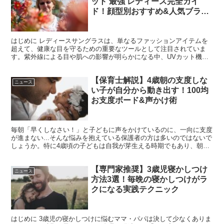
ット 最強 レディース完全ガイ
ド！顔型別おすすめ&人気ブラン
ド徹底比較
はじめに レディースサングラスは、単なるファッションアイテムを
超えて、健康な目を守るための重要なツールとして注目されていま
す。紫外線による目や肌への影響が明らかになる中、UVカット機能
を備えた高性能なサングラスの需要が急速に高まっています。...
【保育士解説】4歳朝の支度しな
ニュース
い子が自分から動き出す！100均
お支度ボード&声かけ術
毎朝「早くしなさい！」と子どもに声をかけているのに、一向に支度
が進まない...そんな悩みを抱えている保護者の方は多いのではないで
しょうか。特に4歳頃の子どもは自我が芽生える時期でもあり、朝の
準備がなかなかスムーズに進まないことがよくあります...
【専門家推奨】3歳児寝かしつけ
ニュース
方法3選！毎晩の寝かしつけがラ
クになる実践テクニック
はじめに 3歳児の寝かしつけに悩むママ・パパは決して少なくありま