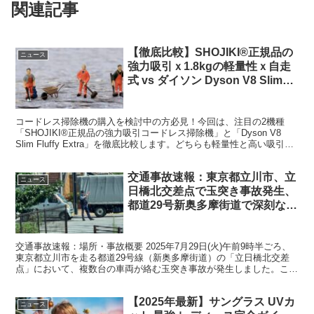
関連記事
【徹底比較】SHOJIKI®正規品の
ニュース
強力吸引ｘ1.8kgの軽量性ｘ自走
式 vs ダイソン Dyson V8 Slim
Fluffy Extra！コードレス掃除機
SV10K EXT BUとの違いとおす
コードレス掃除機の購入を検討中の方必見！今回は、注目の2機種
すめポイント完全解説
「SHOJIKI®正規品の強力吸引コードレス掃除機」と「Dyson V8
Slim Fluffy Extra」を徹底比較します。どちらも軽量性と高い吸引力
を誇る人気モデルですが、実...
交通事故速報：東京都立川市、立
ニュース
日橋北交差点で玉突き事故発生、
都道29号新奥多摩街道で深刻な渋
滞（2025年7月29日）
交通事故速報：場所・事故概要 2025年7月29日(火)午前9時半ごろ、
東京都立川市を走る都道29号線（新奥多摩街道）の「立日橋北交差
点」において、複数台の車両が絡む玉突き事故が発生しました。この
交通事故ニュースは、朝の通勤ラッシュ時間帯と...
【2025年最新】サングラス UVカ
ニュース