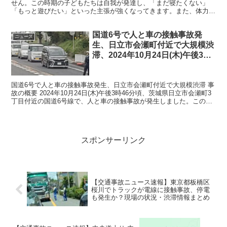
せん。この時期の子どもたちは自我が発達し、「まだ寝たくない」
「もっと遊びたい」といった主張が強くなってきます。また、体力も
ついてくるため、なかなか眠りについてくれないという経験...
国道6号で人と車の接触事故発
ニュース
生、日立市会瀬町付近で大規模渋
滞、2024年10月24日(木)午後3時
46分頃
国道6号で人と車の接触事故発生、日立市会瀬町付近で大規模渋滞 事
故の概要 2024年10月24日(木)午後3時46分頃、茨城県日立市会瀬町3
丁目付近の国道6号線で、人と車の接触事故が発生しました。この事
故により、国道6号線の兎平南方面で大規...
スポンサーリンク
【交通事故ニュース速報】東京都板橋区
桜川でトラックが電線に接触事故、停電
も発生か？現場の状況・渋滞情報まとめ