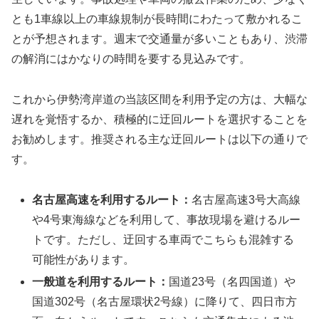
とも1車線以上の車線規制が長時間にわたって敷かれるこ
とが予想されます。週末で交通量が多いこともあり、渋滞
の解消にはかなりの時間を要する見込みです。
これから伊勢湾岸道の当該区間を利用予定の方は、大幅な
遅れを覚悟するか、積極的に迂回ルートを選択することを
お勧めします。推奨される主な迂回ルートは以下の通りで
す。
名古屋高速を利用するルート：
名古屋高速3号大高線
や4号東海線などを利用して、事故現場を避けるルー
トです。ただし、迂回する車両でこちらも混雑する
可能性があります。
一般道を利用するルート：
国道23号（名四国道）や
国道302号（名古屋環状2号線）に降りて、四日市方