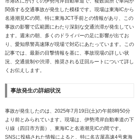
市港区にかけての伊勢湾岸自動車道で、複数箇所で車両が
関係する交通事故が発生した模様です。現場は東海ICから
名港潮見ICの間、特に東海JCT手前との情報があり、この
事故の影響で広範囲にわたり深刻な交通渋滞が発生してい
ます。週末の朝、多くのドライバーの足に影響が出てお
り、愛知県警高速隊が現場で対応にあたっています。この
記事では、最新の目撃情報を基に、事故現場の詳しい状
況、交通規制や渋滞、推奨される迂回ルートについて詳し
くお伝えします。
事故発生の詳細状況
事故が発生したのは、2025年7月19日(土)の午前8時50分
より前とみられています。現場は、伊勢湾岸自動車道の下
り線（四日市方面）、東海ICと名港潮見ICの間です。
SNSに投稿された情報によると、特に名古屋高速4号東海