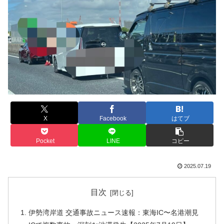
X
Facebook
はてブ
Pocket
LINE
コピー
2025.07.19
目次
伊勢湾岸道 交通事故ニュース速報：東海IC〜名港潮見