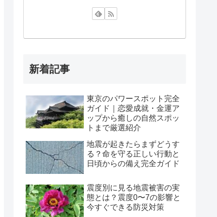
新着記事
東京のパワースポット完全
ガイド｜恋愛成就・金運ア
ップから癒しの自然スポッ
トまで厳選紹介
地震が起きたらまずどうす
る？命を守る正しい行動と
日頃からの備え完全ガイド
震度別に見る地震被害の実
態とは？震度0〜7の影響と
今すぐできる防災対策