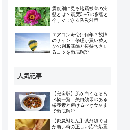
震度別に見る地震被害の実
態とは？震度0〜7の影響と
今すぐできる防災対策
エアコン寿命は何年？故障
のサイン・修理か買い替え
かの判断基準と長持ちさせ
るコツを徹底解説
人気記事
【完全版】肌が白くなる食
べ物一覧｜美白効果のある
栄養素と避けるべき食材ま
で徹底解説
【緊急対処法】紫外線で目
が痛い時の正しい応急処置